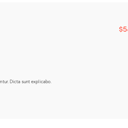
$5
tur. Dicta sunt explicabo.